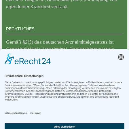
irgendeiner Krankheit verkauft.
RECHTLICHES
Gemäß §2(3) des deutschen Arzneimittelgesetzes ist
Cannabidiol kein Arzneitmittel. Darüber hinaus ist die
Verwendung von ernährungsfördernden
Pflanzenrohstoffen – wie CBD – in der EU
Nahrungsergänzungsmittel-Richtlinie 2002/46/EG
ausdrücklich als Gegenstand einer Nahrungsergänzung
vorgesehen und frei am Markt legal zu erwerben und zu
verwenden.
Datenschutz
|
Disclaimer
|
Impressum
|
Werbung
schalten